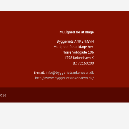
Mulighed for at klage
Byggeriets ANKENÆVN​
Mulighed for at klage her:
Nørre Voldgade 106
1358 København K
​Tlf.: 72160200
E-mail:
info@byggerietsankenaevn.dk
http://www.byggerietsankenaevn.dk/
85016