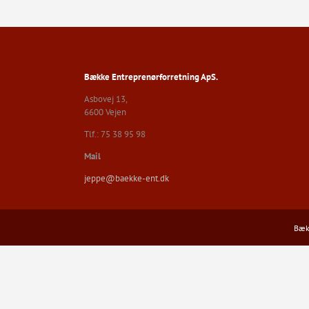
Bække Entreprenørforretning ApS.
Asbovej 13,
6600 Vejen
Tlf.: 75 38 95 98
Mail
jeppe@baekke-ent.dk
Bækk