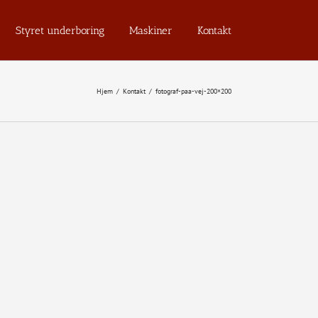
Styret underboring
Maskiner
Kontakt
Hjem
/
Kontakt
/
fotograf-paa-vej-200×200