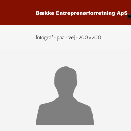
Skip
to
content
fotograf-paa-vej-200×200