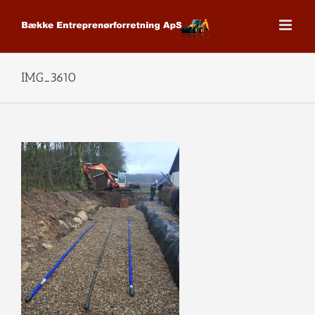
Skip
to
content
IMG_3610