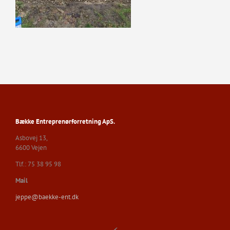
Bække Entreprenørforretning ApS.
Asbovej 13,
6600 Vejen
Tlf.: 75 38 95 98
Mail
jeppe@baekke-ent.dk