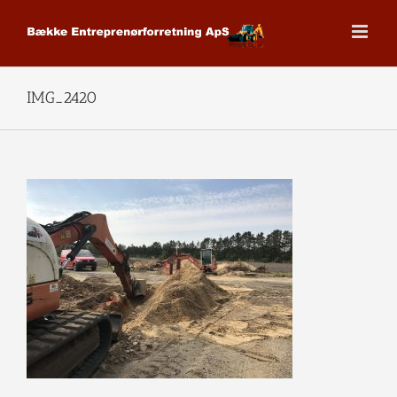
Skip
to
content
IMG_2420