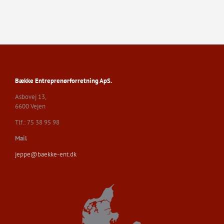
Bække Entreprenørforretning ApS.
Asbovej 13,
6600 Vejen
Tlf.: 75 38 95 98
Mail
jeppe@baekke-ent.dk