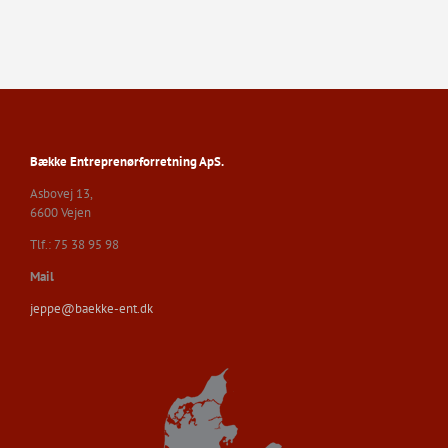
Bække Entreprenørforretning ApS.
Asbovej 13,
6600 Vejen
Tlf.: 75 38 95 98
Mail
jeppe@baekke-ent.dk