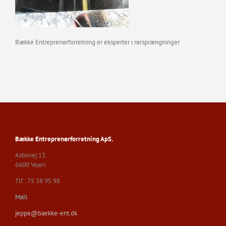
Bække Entreprenørforretning er eksperter i rørsprængninger
Bække Entreprenørforretning ApS.
Asbovej 13,
6600 Vejen
Tlf.: 75 38 95 98
Mail
jeppe@baekke-ent.dk