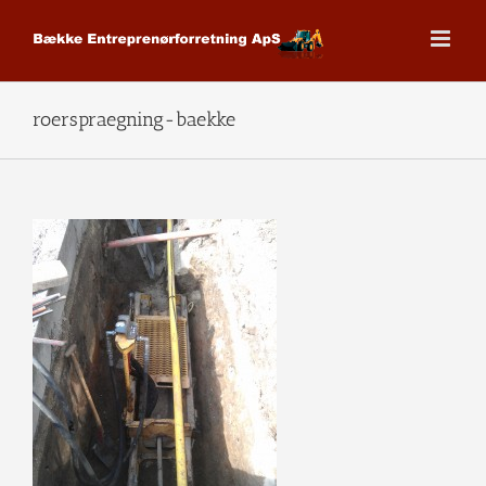
Skip
to
content
roerspraegning-baekke