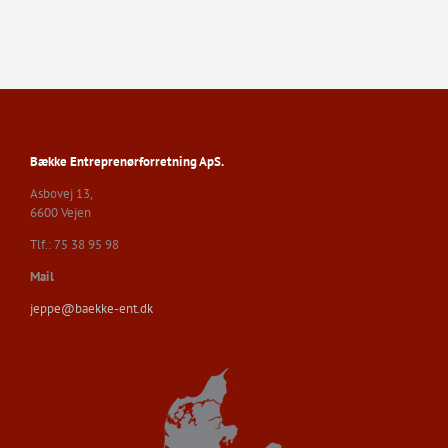
Bække Entreprenørforretning ApS.
Asbovej 13,
6600 Vejen
Tlf.: 75 38 95 98
Mail
jeppe@baekke-ent.dk