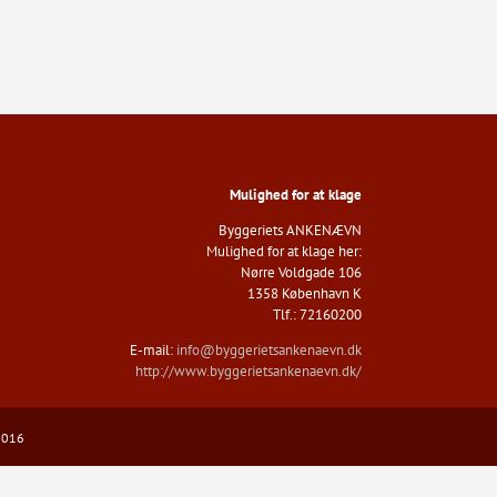
Mulighed for at klage
Byggeriets ANKENÆVN​
Mulighed for at klage her:
Nørre Voldgade 106
1358 København K
​Tlf.: 72160200
E-mail:
info@byggerietsankenaevn.dk
http://www.byggerietsankenaevn.dk/
85016