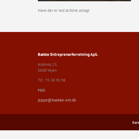
Have der er ved at blive anlagt
Bække Entreprenørforretning ApS.
Asbovej 13,
6600 Vejen
Tlf.: 75 38 95 98
Mail
jeppe@baekke-ent.dk
Bækk