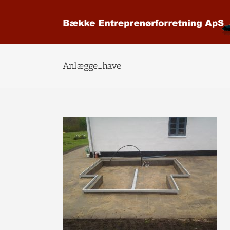
Skip
to
content
Anlægge_have